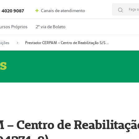
Faça s
Canais de atendimento
4020 9087
ursos Próprios
2º via de Boleto
ições
Prestador CERPAM – Centro de Reabilitação S/S Ltda-ME (52004274-8)
s
– Centro de Reabilitaçã