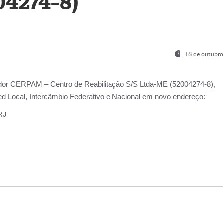
04274-8)
18 de outubro
ador
CERPAM – Centro de Reabilitação S/S Ltda-ME
(52004274-8),
d Local, Intercâmbio Federativo e Nacional
em novo endereço:
-RJ