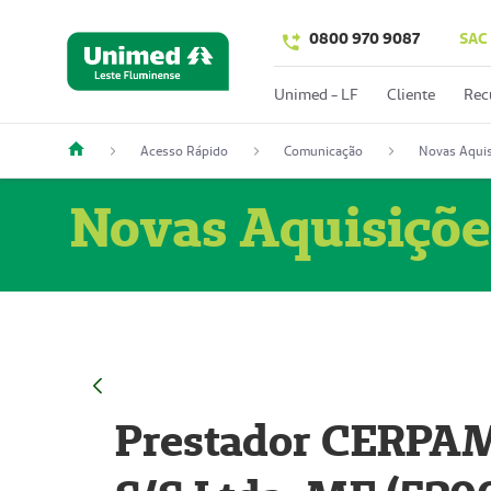
0800 970 9087
SAC
Unimed - LF
Cliente
Rec
Acesso Rápido
Comunicação
Novas Aquis
Novas Aquisiçõe
Prestador CERPAM 