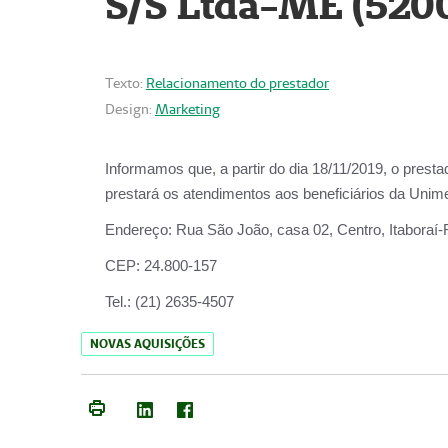
S/S Ltda-ME (520
Texto:
Relacionamento do prestador
Design:
Marketing
Informamos que, a partir do dia
18/11/2019
, o prest
prestará os atendimentos aos beneficiários da
Unime
Endereço:
Rua São João, casa 02, Centro, Itaboraí
CEP:
24.800-157
Tel.:
(21) 2635-4507
NOVAS AQUISIÇÕES