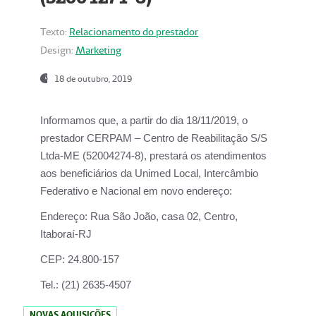
Texto:
Relacionamento do prestador
Design:
Marketing
18 de outubro, 2019
Informamos que, a partir do dia
18/11/2019
, o
prestador
CERPAM – Centro de Reabilitação S/S
Ltda-ME
(52004274-8), prestará os atendimentos
aos beneficiários da
Unimed Local, Intercâmbio
Federativo e Nacional
em novo endereço:
Endereço:
Rua São João, casa 02, Centro,
Itaboraí-RJ
CEP:
24.800-157
Tel.:
(21) 2635-4507
NOVAS AQUISIÇÕES