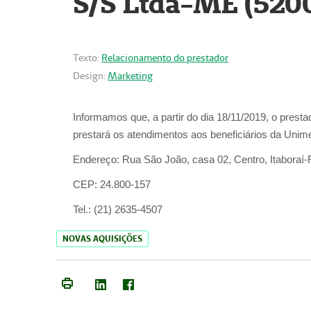
S/S Ltda-ME (520
Texto:
Relacionamento do prestador
Design:
Marketing
Informamos que, a partir do dia
18/11/2019
, o prest
prestará os atendimentos aos beneficiários da
Unime
Endereço:
Rua São João, casa 02, Centro, Itaboraí
CEP:
24.800-157
Tel.:
(21) 2635-4507
NOVAS AQUISIÇÕES