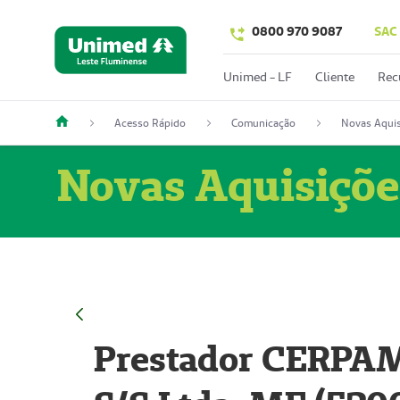
0800 970 9087
SAC
Unimed - LF
Cliente
Rec
Acesso Rápido
Comunicação
Novas Aquis
Novas Aquisiçõe
Prestador CERPAM 