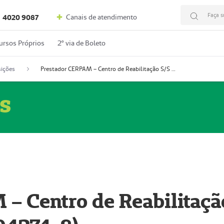
Faça s
Canais de atendimento
4020 9087
ursos Próprios
2º via de Boleto
ições
Prestador CERPAM – Centro de Reabilitação S/S Ltda-ME (52004274-8)
s
– Centro de Reabilitaçã