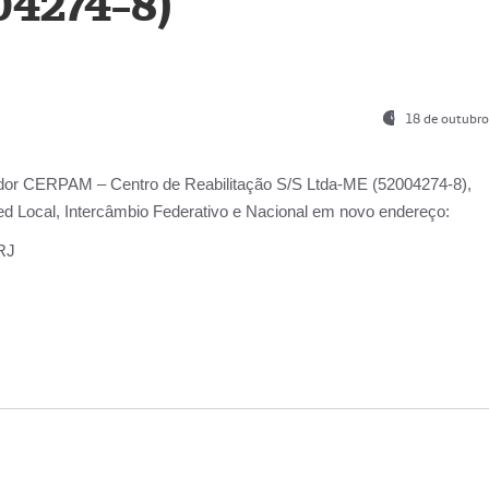
04274-8)
18 de outubro
ador
CERPAM – Centro de Reabilitação S/S Ltda-ME
(52004274-8),
d Local, Intercâmbio Federativo e Nacional
em novo endereço:
-RJ