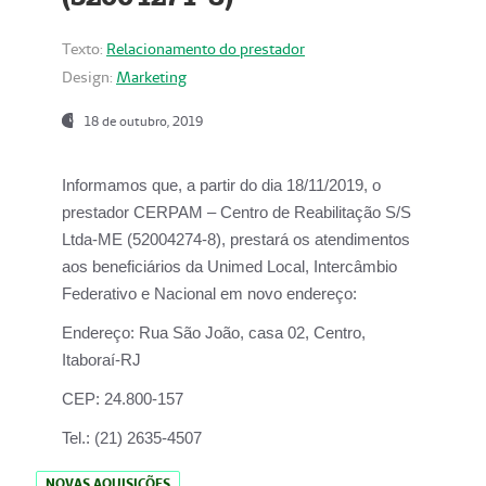
Texto:
Relacionamento do prestador
Design:
Marketing
18 de outubro, 2019
Informamos que, a partir do dia
18/11/2019
, o
prestador
CERPAM – Centro de Reabilitação S/S
Ltda-ME
(52004274-8), prestará os atendimentos
aos beneficiários da
Unimed Local, Intercâmbio
Federativo e Nacional
em novo endereço:
Endereço:
Rua São João, casa 02, Centro,
Itaboraí-RJ
CEP:
24.800-157
Tel.:
(21) 2635-4507
NOVAS AQUISIÇÕES