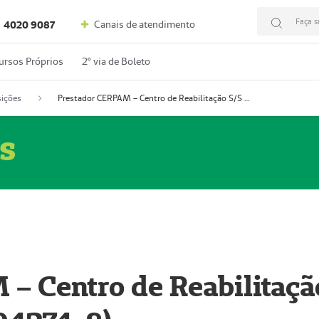
Faça s
Canais de atendimento
4020 9087
ursos Próprios
2º via de Boleto
ições
Prestador CERPAM – Centro de Reabilitação S/S Ltda-ME (52004274-8)
s
– Centro de Reabilitaçã