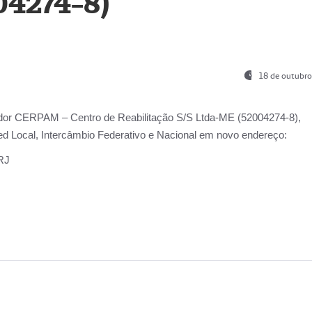
04274-8)
18 de outubro
ador
CERPAM – Centro de Reabilitação S/S Ltda-ME
(52004274-8),
d Local, Intercâmbio Federativo e Nacional
em novo endereço:
-RJ