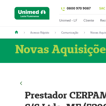
0800 970 9087
SAC
Unimed - LF
Cliente
Rec
Acesso Rápido
Comunicação
Novas Aquis
Novas Aquisiçõe
Prestador CERPAM 