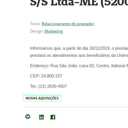
S/S Ltda-ME (520
Texto:
Relacionamento do prestador
Design:
Marketing
Informamos que, a partir do dia
18/11/2019
, o prest
prestará os atendimentos aos beneficiários da
Unime
Endereço:
Rua São João, casa 02, Centro, Itaboraí
CEP:
24.800-157
Tel.:
(21) 2635-4507
NOVAS AQUISIÇÕES