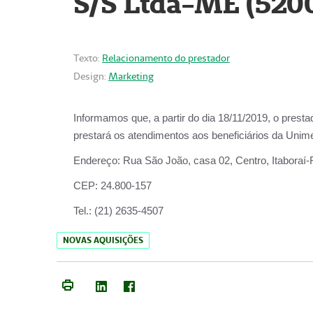
S/S Ltda-ME (520
Texto:
Relacionamento do prestador
Design:
Marketing
Informamos que, a partir do dia
18/11/2019
, o prest
prestará os atendimentos aos beneficiários da
Unime
Endereço:
Rua São João, casa 02, Centro, Itaboraí
CEP:
24.800-157
Tel.:
(21) 2635-4507
NOVAS AQUISIÇÕES