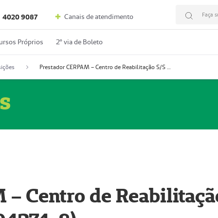
Faça s
Canais de atendimento
4020 9087
ursos Próprios
2º via de Boleto
ições
Prestador CERPAM – Centro de Reabilitação S/S Ltda-ME (52004274-8)
s
– Centro de Reabilitaçã