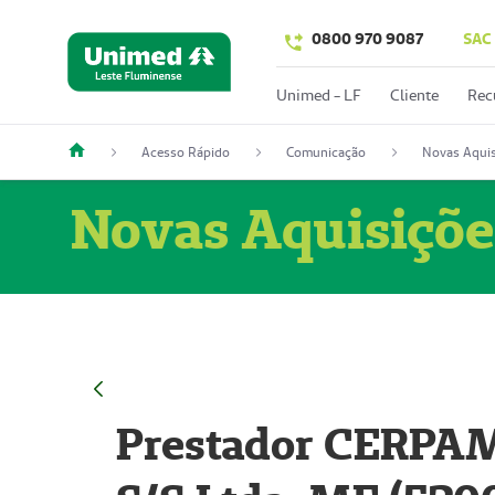
0800 970 9087
SAC
Unimed - LF
Cliente
Rec
Acesso Rápido
Comunicação
Novas Aquis
Novas Aquisiçõe
Prestador CERPAM 