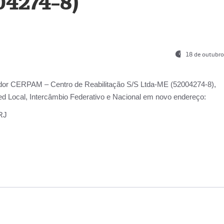
04274-8)
18 de outubro
ador
CERPAM – Centro de Reabilitação S/S Ltda-ME
(52004274-8),
d Local, Intercâmbio Federativo e Nacional
em novo endereço:
-RJ