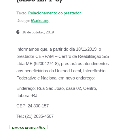
Texto:
Relacionamento do prestador
Design:
Marketing
18 de outubro, 2019
Informamos que, a partir do dia
18/11/2019
, o
prestador
CERPAM – Centro de Reabilitação S/S
Ltda-ME
(52004274-8), prestará os atendimentos
aos beneficiários da
Unimed Local, Intercâmbio
Federativo e Nacional
em novo endereço:
Endereço:
Rua São João, casa 02, Centro,
Itaboraí-RJ
CEP:
24.800-157
Tel.:
(21) 2635-4507
NOVAS AQUISIÇÕES