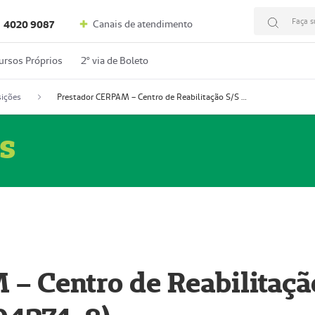
Faça s
Canais de atendimento
4020 9087
ursos Próprios
2º via de Boleto
ições
Prestador CERPAM – Centro de Reabilitação S/S Ltda-ME (52004274-8)
s
– Centro de Reabilitaçã