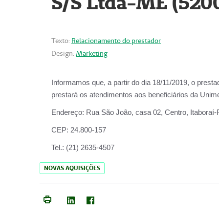
S/S Ltda-ME (520
Texto:
Relacionamento do prestador
Design:
Marketing
Informamos que, a partir do dia
18/11/2019
, o prest
prestará os atendimentos aos beneficiários da
Unime
Endereço:
Rua São João, casa 02, Centro, Itaboraí
CEP:
24.800-157
Tel.:
(21) 2635-4507
NOVAS AQUISIÇÕES