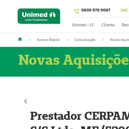
0800 970 9087
SAC
Unimed - LF
Cliente
Rec
Acesso Rápido
Comunicação
Novas Aquis
Novas Aquisiçõe
Prestador CERPAM 