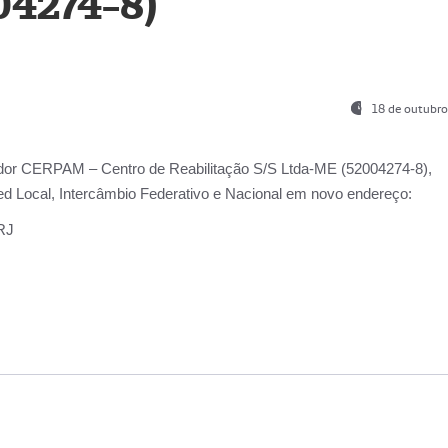
04274-8)
18 de outubro
ador
CERPAM – Centro de Reabilitação S/S Ltda-ME
(52004274-8),
d Local, Intercâmbio Federativo e Nacional
em novo endereço:
-RJ