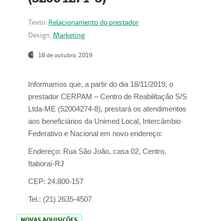
Texto:
Relacionamento do prestador
Design:
Marketing
18 de outubro, 2019
Informamos que, a partir do dia
18/11/2019
, o
prestador
CERPAM – Centro de Reabilitação S/S
Ltda-ME
(52004274-8), prestará os atendimentos
aos beneficiários da
Unimed Local, Intercâmbio
Federativo e Nacional
em novo endereço:
Endereço:
Rua São João, casa 02, Centro,
Itaboraí-RJ
CEP:
24.800-157
Tel.:
(21) 2635-4507
NOVAS AQUISIÇÕES