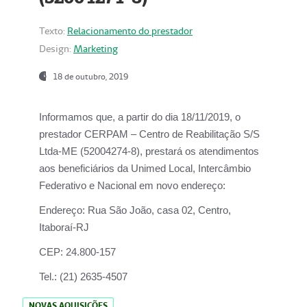
Texto:
Relacionamento do prestador
Design:
Marketing
18 de outubro, 2019
Informamos que, a partir do dia
18/11/2019
, o
prestador
CERPAM – Centro de Reabilitação S/S
Ltda-ME
(52004274-8), prestará os atendimentos
aos beneficiários da
Unimed Local, Intercâmbio
Federativo e Nacional
em novo endereço:
Endereço:
Rua São João, casa 02, Centro,
Itaboraí-RJ
CEP:
24.800-157
Tel.:
(21) 2635-4507
NOVAS AQUISIÇÕES