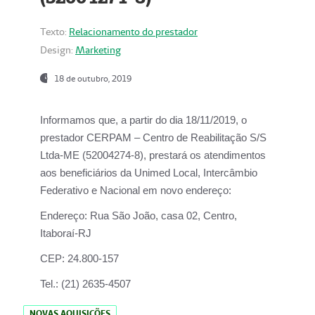
Texto:
Relacionamento do prestador
Design:
Marketing
18 de outubro, 2019
Informamos que, a partir do dia
18/11/2019
, o
prestador
CERPAM – Centro de Reabilitação S/S
Ltda-ME
(52004274-8), prestará os atendimentos
aos beneficiários da
Unimed Local, Intercâmbio
Federativo e Nacional
em novo endereço:
Endereço:
Rua São João, casa 02, Centro,
Itaboraí-RJ
CEP:
24.800-157
Tel.:
(21) 2635-4507
NOVAS AQUISIÇÕES