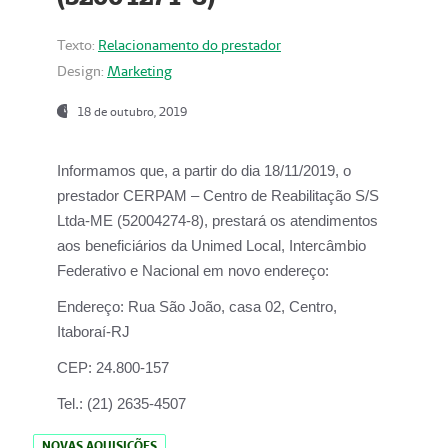
Texto:
Relacionamento do prestador
Design:
Marketing
18 de outubro, 2019
Informamos que, a partir do dia
18/11/2019
, o
prestador
CERPAM – Centro de Reabilitação S/S
Ltda-ME
(52004274-8), prestará os atendimentos
aos beneficiários da
Unimed Local, Intercâmbio
Federativo e Nacional
em novo endereço:
Endereço:
Rua São João, casa 02, Centro,
Itaboraí-RJ
CEP:
24.800-157
Tel.:
(21) 2635-4507
NOVAS AQUISIÇÕES