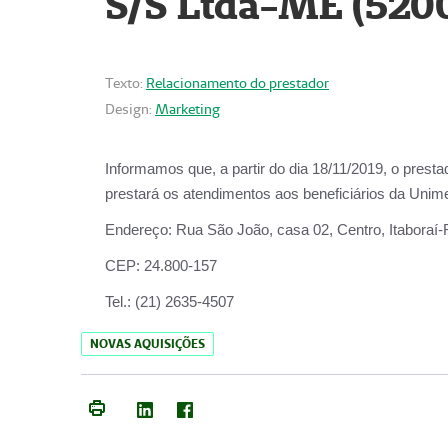
S/S Ltda-ME (520
Texto:
Relacionamento do prestador
Design:
Marketing
Informamos que, a partir do dia
18/11/2019
, o prest
prestará os atendimentos aos beneficiários da
Unime
Endereço:
Rua São João, casa 02, Centro, Itaboraí
CEP:
24.800-157
Tel.:
(21) 2635-4507
NOVAS AQUISIÇÕES