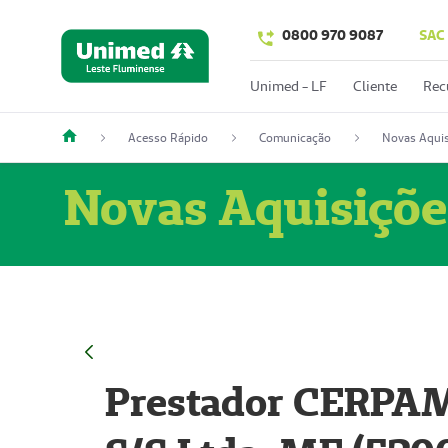
0800 970 9087
SAC
Unimed - LF
Cliente
Rec
Acesso Rápido
Comunicação
Novas Aquis
Novas Aquisiçõe
Prestador CERPAM 