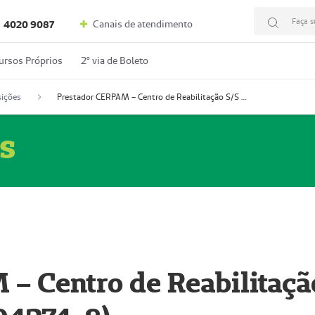
Faça s
Canais de atendimento
4020 9087
ursos Próprios
2º via de Boleto
ições
Prestador CERPAM – Centro de Reabilitação S/S Ltda-ME (52004274-8)
s
– Centro de Reabilitaçã