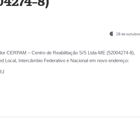
04274-8)
18 de outubro
ador
CERPAM – Centro de Reabilitação S/S Ltda-ME
(52004274-8),
d Local, Intercâmbio Federativo e Nacional
em novo endereço:
-RJ