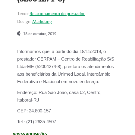
Texto:
Relacionamento do prestador
Design:
Marketing
18 de outubro, 2019
Informamos que, a partir do dia
18/11/2019
, o
prestador
CERPAM – Centro de Reabilitação S/S
Ltda-ME
(52004274-8), prestará os atendimentos
aos beneficiários da
Unimed Local, Intercâmbio
Federativo e Nacional
em novo endereço:
Endereço:
Rua São João, casa 02, Centro,
Itaboraí-RJ
CEP:
24.800-157
Tel.:
(21) 2635-4507
NOVAS AQUISIÇÕES