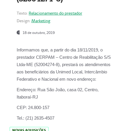
Texto:
Relacionamento do prestador
Design:
Marketing
18 de outubro, 2019
Informamos que, a partir do dia
18/11/2019
, o
prestador
CERPAM – Centro de Reabilitação S/S
Ltda-ME
(52004274-8), prestará os atendimentos
aos beneficiários da
Unimed Local, Intercâmbio
Federativo e Nacional
em novo endereço:
Endereço:
Rua São João, casa 02, Centro,
Itaboraí-RJ
CEP:
24.800-157
Tel.:
(21) 2635-4507
NOVAS AQUISIÇÕES