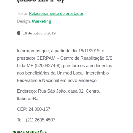
Texto:
Relacionamento do prestador
Design:
Marketing
18 de outubro, 2019
Informamos que, a partir do dia
18/11/2019
, o
prestador
CERPAM – Centro de Reabilitação S/S
Ltda-ME
(52004274-8), prestará os atendimentos
aos beneficiários da
Unimed Local, Intercâmbio
Federativo e Nacional
em novo endereço:
Endereço:
Rua São João, casa 02, Centro,
Itaboraí-RJ
CEP:
24.800-157
Tel.:
(21) 2635-4507
NOVAS AQUISIÇÕES