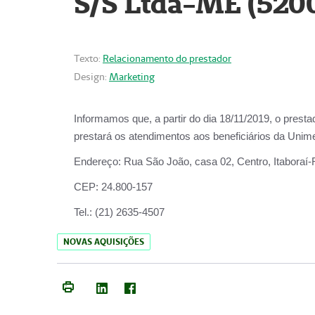
S/S Ltda-ME (520
Texto:
Relacionamento do prestador
Design:
Marketing
Informamos que, a partir do dia
18/11/2019
, o prest
prestará os atendimentos aos beneficiários da
Unime
Endereço:
Rua São João, casa 02, Centro, Itaboraí
CEP:
24.800-157
Tel.:
(21) 2635-4507
NOVAS AQUISIÇÕES