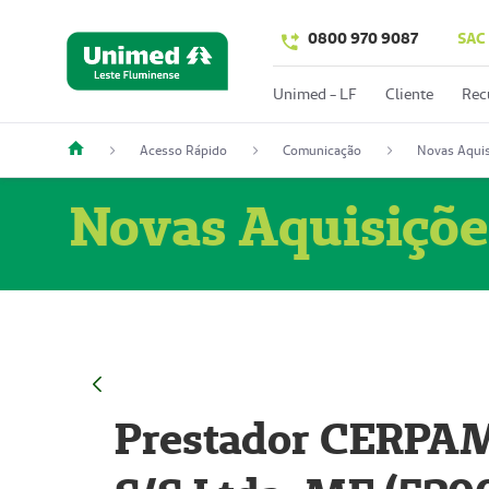
0800 970 9087
SAC
Unimed - LF
Cliente
Rec
Acesso Rápido
Comunicação
Novas Aquis
Novas Aquisiçõe
Prestador CERPAM 