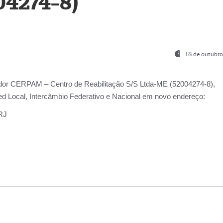
04274-8)
18 de outubro
ador
CERPAM – Centro de Reabilitação S/S Ltda-ME
(52004274-8),
d Local, Intercâmbio Federativo e Nacional
em novo endereço:
-RJ