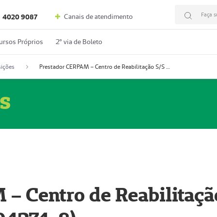
Faça s
Canais de atendimento
4020 9087
ursos Próprios
2º via de Boleto
ições
Prestador CERPAM – Centro de Reabilitação S/S Ltda-ME (52004274-8)
s
– Centro de Reabilitaçã