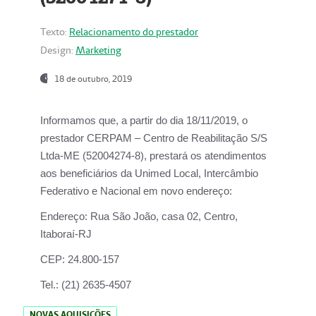
Texto:
Relacionamento do prestador
Design:
Marketing
18 de outubro, 2019
Informamos que, a partir do dia
18/11/2019
, o
prestador
CERPAM – Centro de Reabilitação S/S
Ltda-ME
(52004274-8), prestará os atendimentos
aos beneficiários da
Unimed Local, Intercâmbio
Federativo e Nacional
em novo endereço:
Endereço:
Rua São João, casa 02, Centro,
Itaboraí-RJ
CEP:
24.800-157
Tel.:
(21) 2635-4507
NOVAS AQUISIÇÕES