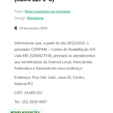
Texto:
Relacionamento do prestador
Design:
Marketing
18 de outubro, 2019
Informamos que, a partir do dia
18/11/2019
, o
prestador
CERPAM – Centro de Reabilitação S/S
Ltda-ME
(52004274-8), prestará os atendimentos
aos beneficiários da
Unimed Local, Intercâmbio
Federativo e Nacional
em novo endereço:
Endereço:
Rua São João, casa 02, Centro,
Itaboraí-RJ
CEP:
24.800-157
Tel.:
(21) 2635-4507
NOVAS AQUISIÇÕES