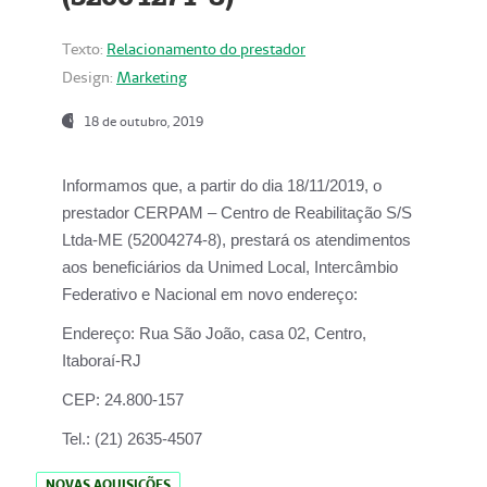
Texto:
Relacionamento do prestador
Design:
Marketing
18 de outubro, 2019
Informamos que, a partir do dia
18/11/2019
, o
prestador
CERPAM – Centro de Reabilitação S/S
Ltda-ME
(52004274-8), prestará os atendimentos
aos beneficiários da
Unimed Local, Intercâmbio
Federativo e Nacional
em novo endereço:
Endereço:
Rua São João, casa 02, Centro,
Itaboraí-RJ
CEP:
24.800-157
Tel.:
(21) 2635-4507
NOVAS AQUISIÇÕES