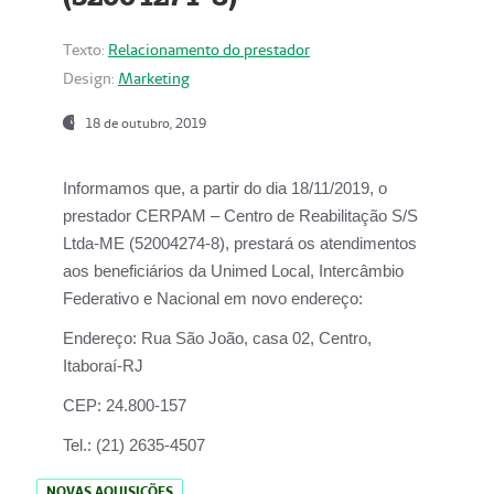
Texto:
Relacionamento do prestador
Design:
Marketing
18 de outubro, 2019
Informamos que, a partir do dia
18/11/2019
, o
prestador
CERPAM – Centro de Reabilitação S/S
Ltda-ME
(52004274-8), prestará os atendimentos
aos beneficiários da
Unimed Local, Intercâmbio
Federativo e Nacional
em novo endereço:
Endereço:
Rua São João, casa 02, Centro,
Itaboraí-RJ
CEP:
24.800-157
Tel.:
(21) 2635-4507
NOVAS AQUISIÇÕES