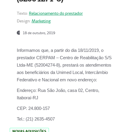
Texto:
Relacionamento do prestador
Design:
Marketing
18 de outubro, 2019
Informamos que, a partir do dia
18/11/2019
, o
prestador
CERPAM – Centro de Reabilitação S/S
Ltda-ME
(52004274-8), prestará os atendimentos
aos beneficiários da
Unimed Local, Intercâmbio
Federativo e Nacional
em novo endereço:
Endereço:
Rua São João, casa 02, Centro,
Itaboraí-RJ
CEP:
24.800-157
Tel.:
(21) 2635-4507
NOVAS AQUISIÇÕES