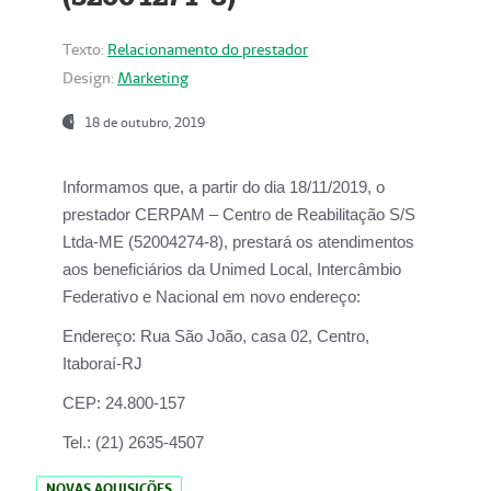
Texto:
Relacionamento do prestador
Design:
Marketing
18 de outubro, 2019
Informamos que, a partir do dia
18/11/2019
, o
prestador
CERPAM – Centro de Reabilitação S/S
Ltda-ME
(52004274-8), prestará os atendimentos
aos beneficiários da
Unimed Local, Intercâmbio
Federativo e Nacional
em novo endereço:
Endereço:
Rua São João, casa 02, Centro,
Itaboraí-RJ
CEP:
24.800-157
Tel.:
(21) 2635-4507
NOVAS AQUISIÇÕES