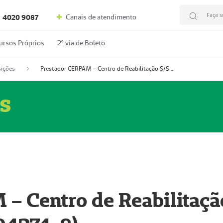
Faça s
Canais de atendimento
4020 9087
ursos Próprios
2º via de Boleto
ições
Prestador CERPAM – Centro de Reabilitação S/S Ltda-ME (52004274-8)
s
– Centro de Reabilitaçã