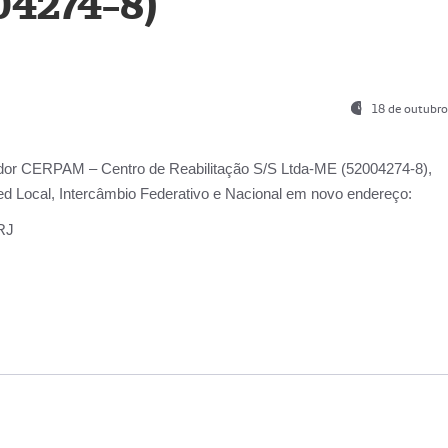
04274-8)
18 de outubro
ador
CERPAM – Centro de Reabilitação S/S Ltda-ME
(52004274-8),
d Local, Intercâmbio Federativo e Nacional
em novo endereço:
-RJ