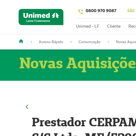
0800 970 9087
SAC
Unimed - LF
Cliente
Rec
Acesso Rápido
Comunicação
Novas Aquis
Novas Aquisiçõe
Prestador CERPAM 