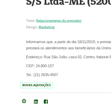
S/S Ltda-ME (520
Texto:
Relacionamento do prestador
Design:
Marketing
Informamos que, a partir do dia
18/11/2019
, o prest
prestará os atendimentos aos beneficiários da
Unime
Endereço:
Rua São João, casa 02, Centro, Itaboraí
CEP:
24.800-157
Tel.:
(21) 2635-4507
NOVAS AQUISIÇÕES