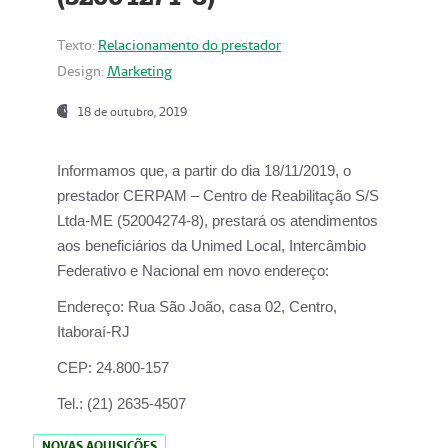
Texto:
Relacionamento do prestador
Design:
Marketing
18 de outubro, 2019
Informamos que, a partir do dia
18/11/2019
, o
prestador
CERPAM – Centro de Reabilitação S/S
Ltda-ME
(52004274-8), prestará os atendimentos
aos beneficiários da
Unimed Local, Intercâmbio
Federativo e Nacional
em novo endereço:
Endereço:
Rua São João, casa 02, Centro,
Itaboraí-RJ
CEP:
24.800-157
Tel.:
(21) 2635-4507
NOVAS AQUISIÇÕES