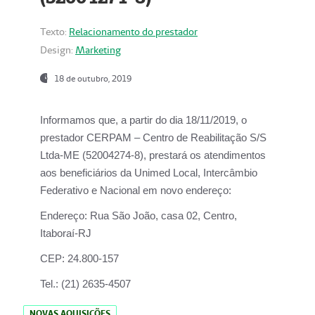
Texto:
Relacionamento do prestador
Design:
Marketing
18 de outubro, 2019
Informamos que, a partir do dia
18/11/2019
, o
prestador
CERPAM – Centro de Reabilitação S/S
Ltda-ME
(52004274-8), prestará os atendimentos
aos beneficiários da
Unimed Local, Intercâmbio
Federativo e Nacional
em novo endereço:
Endereço:
Rua São João, casa 02, Centro,
Itaboraí-RJ
CEP:
24.800-157
Tel.:
(21) 2635-4507
NOVAS AQUISIÇÕES