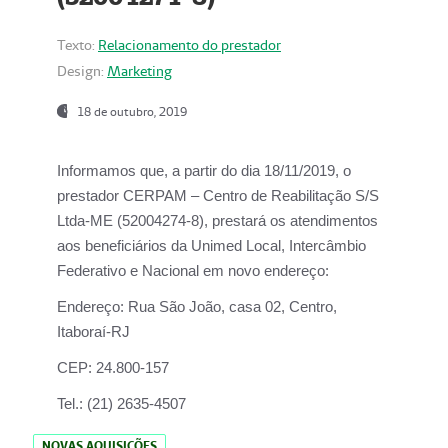
Texto:
Relacionamento do prestador
Design:
Marketing
18 de outubro, 2019
Informamos que, a partir do dia
18/11/2019
, o
prestador
CERPAM – Centro de Reabilitação S/S
Ltda-ME
(52004274-8), prestará os atendimentos
aos beneficiários da
Unimed Local, Intercâmbio
Federativo e Nacional
em novo endereço:
Endereço:
Rua São João, casa 02, Centro,
Itaboraí-RJ
CEP:
24.800-157
Tel.:
(21) 2635-4507
NOVAS AQUISIÇÕES