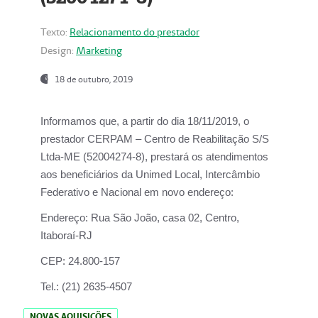
Texto:
Relacionamento do prestador
Design:
Marketing
18 de outubro, 2019
Informamos que, a partir do dia
18/11/2019
, o
prestador
CERPAM – Centro de Reabilitação S/S
Ltda-ME
(52004274-8), prestará os atendimentos
aos beneficiários da
Unimed Local, Intercâmbio
Federativo e Nacional
em novo endereço:
Endereço:
Rua São João, casa 02, Centro,
Itaboraí-RJ
CEP:
24.800-157
Tel.:
(21) 2635-4507
NOVAS AQUISIÇÕES