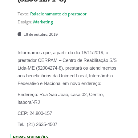
Texto:
Relacionamento do prestador
Design:
Marketing
18 de outubro, 2019
Informamos que, a partir do dia
18/11/2019
, o
prestador
CERPAM – Centro de Reabilitação S/S
Ltda-ME
(52004274-8), prestará os atendimentos
aos beneficiários da
Unimed Local, Intercâmbio
Federativo e Nacional
em novo endereço:
Endereço:
Rua São João, casa 02, Centro,
Itaboraí-RJ
CEP:
24.800-157
Tel.:
(21) 2635-4507
NOVAS AQUISIÇÕES