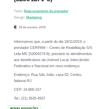
Texto:
Relacionamento do prestador
Design:
Marketing
18 de outubro, 2019
Informamos que, a partir do dia
18/11/2019
, o
prestador
CERPAM – Centro de Reabilitação S/S
Ltda-ME
(52004274-8), prestará os atendimentos
aos beneficiários da
Unimed Local, Intercâmbio
Federativo e Nacional
em novo endereço:
Endereço:
Rua São João, casa 02, Centro,
Itaboraí-RJ
CEP:
24.800-157
Tel.:
(21) 2635-4507
NOVAS AQUISIÇÕES