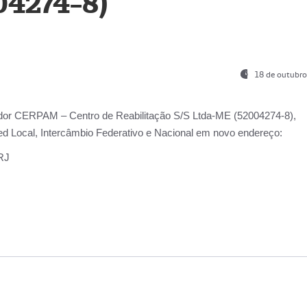
04274-8)
18 de outubro
ador
CERPAM – Centro de Reabilitação S/S Ltda-ME
(52004274-8),
d Local, Intercâmbio Federativo e Nacional
em novo endereço:
-RJ