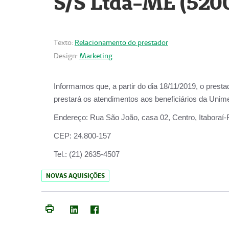
S/S Ltda-ME (520
Texto:
Relacionamento do prestador
Design:
Marketing
Informamos que, a partir do dia
18/11/2019
, o prest
prestará os atendimentos aos beneficiários da
Unime
Endereço:
Rua São João, casa 02, Centro, Itaboraí
CEP:
24.800-157
Tel.:
(21) 2635-4507
NOVAS AQUISIÇÕES