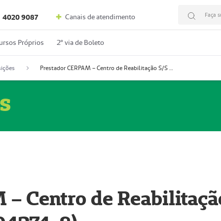
Faça s
Canais de atendimento
4020 9087
ursos Próprios
2º via de Boleto
ições
Prestador CERPAM – Centro de Reabilitação S/S Ltda-ME (52004274-8)
s
– Centro de Reabilitaçã