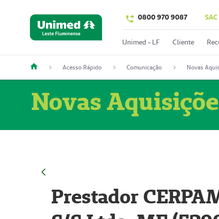
0800 970 9087
SAC
Unimed - LF
Cliente
Rec
Acesso Rápido
Comunicação
Novas Aquis
Novas Aquisiçõe
Prestador CERPAM 