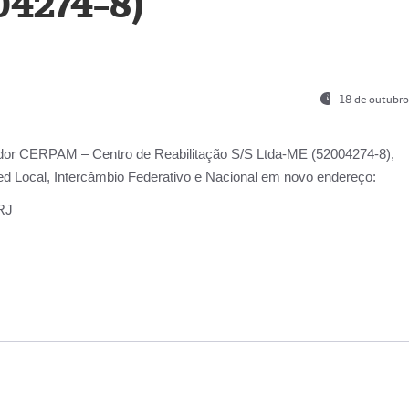
04274-8)
18 de outubro
ador
CERPAM – Centro de Reabilitação S/S Ltda-ME
(52004274-8),
d Local, Intercâmbio Federativo e Nacional
em novo endereço:
-RJ