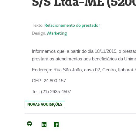
S/S Ltda-ME (520
Texto:
Relacionamento do prestador
Design:
Marketing
Informamos que, a partir do dia
18/11/2019
, o prest
prestará os atendimentos aos beneficiários da
Unime
Endereço:
Rua São João, casa 02, Centro, Itaboraí
CEP:
24.800-157
Tel.:
(21) 2635-4507
NOVAS AQUISIÇÕES