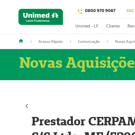
0800 970 9087
SAC
Unimed - LF
Cliente
Rec
Acesso Rápido
Comunicação
Novas Aquis
Novas Aquisiçõe
Prestador CERPAM 