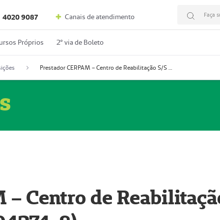
Faça s
Canais de atendimento
4020 9087
ursos Próprios
2º via de Boleto
ições
Prestador CERPAM – Centro de Reabilitação S/S Ltda-ME (52004274-8)
s
– Centro de Reabilitaçã