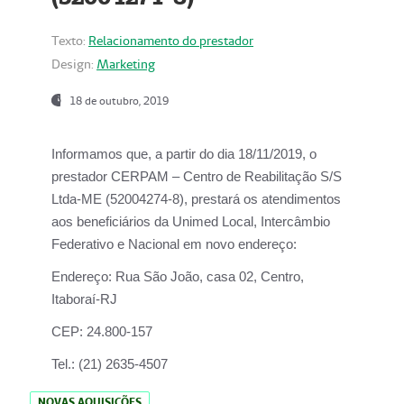
Texto:
Relacionamento do prestador
Design:
Marketing
18 de outubro, 2019
Informamos que, a partir do dia
18/11/2019
, o
prestador
CERPAM – Centro de Reabilitação S/S
Ltda-ME
(52004274-8), prestará os atendimentos
aos beneficiários da
Unimed Local, Intercâmbio
Federativo e Nacional
em novo endereço:
Endereço:
Rua São João, casa 02, Centro,
Itaboraí-RJ
CEP:
24.800-157
Tel.:
(21) 2635-4507
NOVAS AQUISIÇÕES