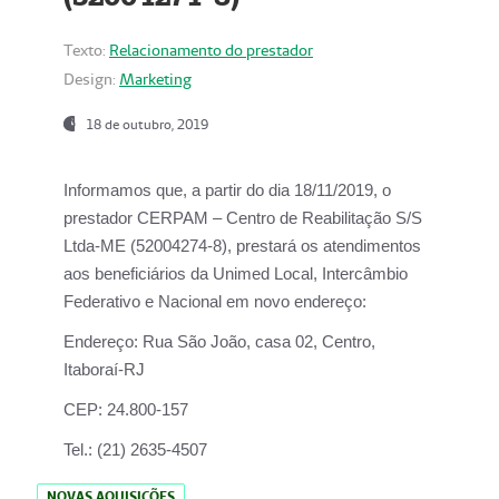
Texto:
Relacionamento do prestador
Design:
Marketing
18 de outubro, 2019
Informamos que, a partir do dia
18/11/2019
, o
prestador
CERPAM – Centro de Reabilitação S/S
Ltda-ME
(52004274-8), prestará os atendimentos
aos beneficiários da
Unimed Local, Intercâmbio
Federativo e Nacional
em novo endereço:
Endereço:
Rua São João, casa 02, Centro,
Itaboraí-RJ
CEP:
24.800-157
Tel.:
(21) 2635-4507
NOVAS AQUISIÇÕES