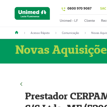
0800 970 9087
SAC
Unimed - LF
Cliente
Rec
Acesso Rápido
Comunicação
Novas Aquis
Novas Aquisiçõe
Prestador CERPAM 