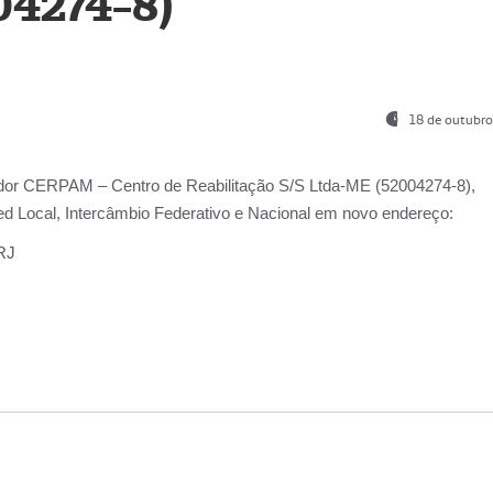
04274-8)
18 de outubro
ador
CERPAM – Centro de Reabilitação S/S Ltda-ME
(52004274-8),
d Local, Intercâmbio Federativo e Nacional
em novo endereço:
-RJ