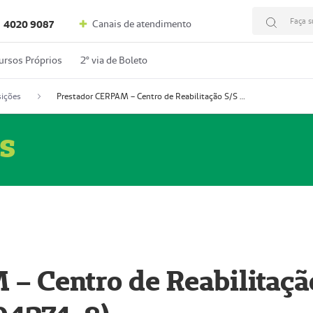
Faça s
Canais de atendimento
4020 9087
ursos Próprios
2º via de Boleto
ições
Prestador CERPAM – Centro de Reabilitação S/S Ltda-ME (52004274-8)
s
– Centro de Reabilitaçã