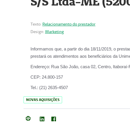
S/S Ltda-ME (520
Texto:
Relacionamento do prestador
Design:
Marketing
Informamos que, a partir do dia
18/11/2019
, o prest
prestará os atendimentos aos beneficiários da
Unime
Endereço:
Rua São João, casa 02, Centro, Itaboraí
CEP:
24.800-157
Tel.:
(21) 2635-4507
NOVAS AQUISIÇÕES