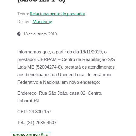
Texto:
Relacionamento do prestador
Design:
Marketing
18 de outubro, 2019
Informamos que, a partir do dia
18/11/2019
, o
prestador
CERPAM – Centro de Reabilitação S/S
Ltda-ME
(52004274-8), prestará os atendimentos
aos beneficiários da
Unimed Local, Intercâmbio
Federativo e Nacional
em novo endereço:
Endereço:
Rua São João, casa 02, Centro,
Itaboraí-RJ
CEP:
24.800-157
Tel.:
(21) 2635-4507
NOVAS AQUISIÇÕES