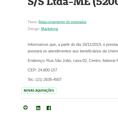
S/S Ltda-ME (520
Texto:
Relacionamento do prestador
Design:
Marketing
Informamos que, a partir do dia
18/11/2019
, o prest
prestará os atendimentos aos beneficiários da
Unime
Endereço:
Rua São João, casa 02, Centro, Itaboraí
CEP:
24.800-157
Tel.:
(21) 2635-4507
NOVAS AQUISIÇÕES