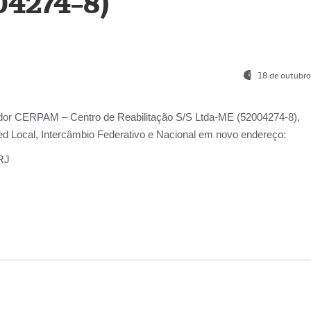
04274-8)
18 de outubro
ador
CERPAM – Centro de Reabilitação S/S Ltda-ME
(52004274-8),
d Local, Intercâmbio Federativo e Nacional
em novo endereço:
-RJ