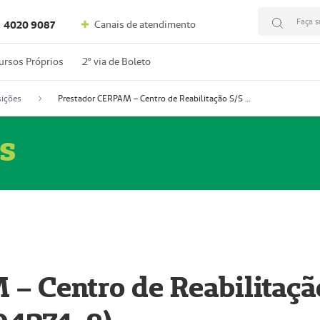
Faça s
Canais de atendimento
4020 9087
ursos Próprios
2º via de Boleto
ições
Prestador CERPAM – Centro de Reabilitação S/S Ltda-ME (52004274-8)
s
– Centro de Reabilitaçã