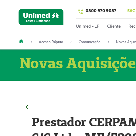
0800 970 9087
SAC
Unimed - LF
Cliente
Rec
Acesso Rápido
Comunicação
Novas Aquis
Novas Aquisiçõe
Prestador CERPAM 