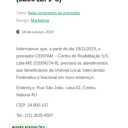
Texto:
Relacionamento do prestador
Design:
Marketing
18 de outubro, 2019
Informamos que, a partir do dia
18/11/2019
, o
prestador
CERPAM – Centro de Reabilitação S/S
Ltda-ME
(52004274-8), prestará os atendimentos
aos beneficiários da
Unimed Local, Intercâmbio
Federativo e Nacional
em novo endereço:
Endereço:
Rua São João, casa 02, Centro,
Itaboraí-RJ
CEP:
24.800-157
Tel.:
(21) 2635-4507
NOVAS AQUISIÇÕES