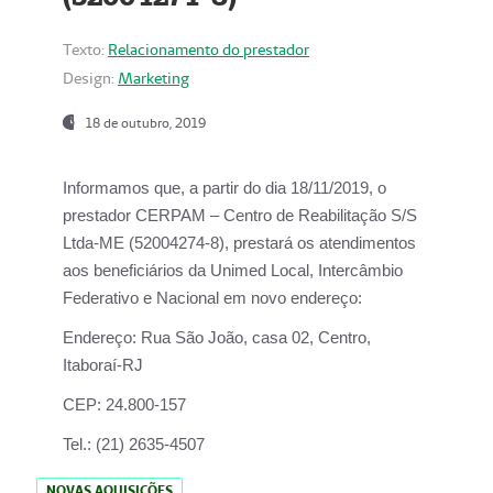
Texto:
Relacionamento do prestador
Design:
Marketing
18 de outubro, 2019
Informamos que, a partir do dia
18/11/2019
, o
prestador
CERPAM – Centro de Reabilitação S/S
Ltda-ME
(52004274-8), prestará os atendimentos
aos beneficiários da
Unimed Local, Intercâmbio
Federativo e Nacional
em novo endereço:
Endereço:
Rua São João, casa 02, Centro,
Itaboraí-RJ
CEP:
24.800-157
Tel.:
(21) 2635-4507
NOVAS AQUISIÇÕES