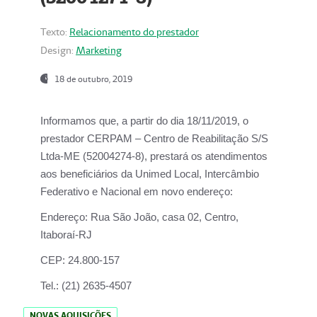
Texto:
Relacionamento do prestador
Design:
Marketing
18 de outubro, 2019
Informamos que, a partir do dia
18/11/2019
, o
prestador
CERPAM – Centro de Reabilitação S/S
Ltda-ME
(52004274-8), prestará os atendimentos
aos beneficiários da
Unimed Local, Intercâmbio
Federativo e Nacional
em novo endereço:
Endereço:
Rua São João, casa 02, Centro,
Itaboraí-RJ
CEP:
24.800-157
Tel.:
(21) 2635-4507
NOVAS AQUISIÇÕES