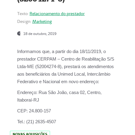
Texto:
Relacionamento do prestador
Design:
Marketing
18 de outubro, 2019
Informamos que, a partir do dia
18/11/2019
, o
prestador
CERPAM – Centro de Reabilitação S/S
Ltda-ME
(52004274-8), prestará os atendimentos
aos beneficiários da
Unimed Local, Intercâmbio
Federativo e Nacional
em novo endereço:
Endereço:
Rua São João, casa 02, Centro,
Itaboraí-RJ
CEP:
24.800-157
Tel.:
(21) 2635-4507
NOVAS AQUISIÇÕES