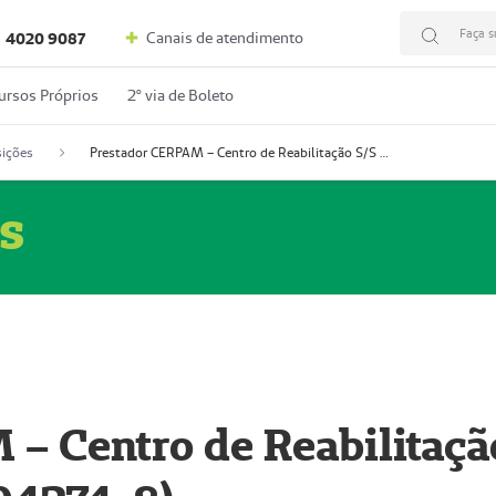
Faça s
Canais de atendimento
4020 9087
ursos Próprios
2º via de Boleto
ições
Prestador CERPAM – Centro de Reabilitação S/S Ltda-ME (52004274-8)
s
– Centro de Reabilitaçã