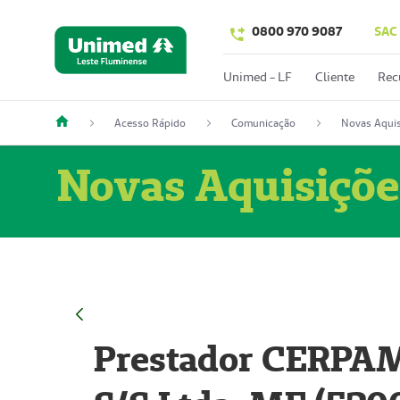
0800 970 9087
SAC
Unimed - LF
Cliente
Rec
Acesso Rápido
Comunicação
Novas Aquis
Novas Aquisiçõe
Prestador CERPAM 