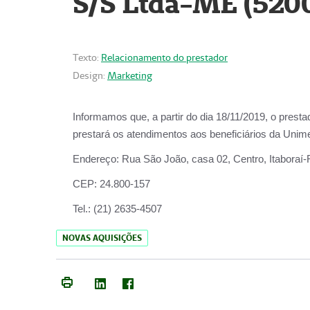
S/S Ltda-ME (520
Texto:
Relacionamento do prestador
Design:
Marketing
Informamos que, a partir do dia
18/11/2019
, o prest
prestará os atendimentos aos beneficiários da
Unime
Endereço:
Rua São João, casa 02, Centro, Itaboraí
CEP:
24.800-157
Tel.:
(21) 2635-4507
NOVAS AQUISIÇÕES