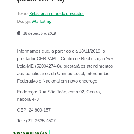
Texto:
Relacionamento do prestador
Design:
Marketing
18 de outubro, 2019
Informamos que, a partir do dia
18/11/2019
, o
prestador
CERPAM – Centro de Reabilitação S/S
Ltda-ME
(52004274-8), prestará os atendimentos
aos beneficiários da
Unimed Local, Intercâmbio
Federativo e Nacional
em novo endereço:
Endereço:
Rua São João, casa 02, Centro,
Itaboraí-RJ
CEP:
24.800-157
Tel.:
(21) 2635-4507
NOVAS AQUISIÇÕES