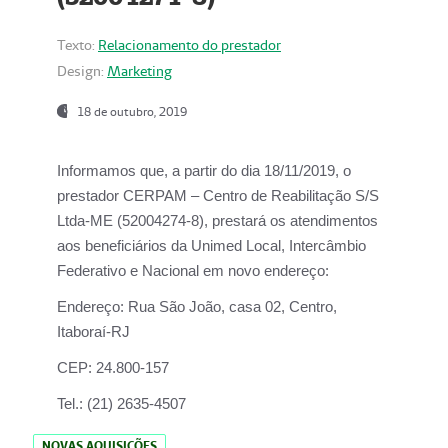
Texto:
Relacionamento do prestador
Design:
Marketing
18 de outubro, 2019
Informamos que, a partir do dia
18/11/2019
, o
prestador
CERPAM – Centro de Reabilitação S/S
Ltda-ME
(52004274-8), prestará os atendimentos
aos beneficiários da
Unimed Local, Intercâmbio
Federativo e Nacional
em novo endereço:
Endereço:
Rua São João, casa 02, Centro,
Itaboraí-RJ
CEP:
24.800-157
Tel.:
(21) 2635-4507
NOVAS AQUISIÇÕES