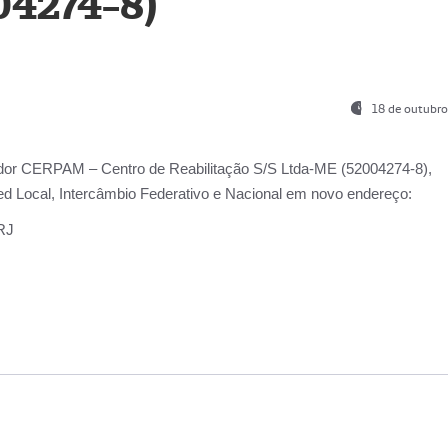
04274-8)
18 de outubro
ador
CERPAM – Centro de Reabilitação S/S Ltda-ME
(52004274-8),
d Local, Intercâmbio Federativo e Nacional
em novo endereço:
-RJ