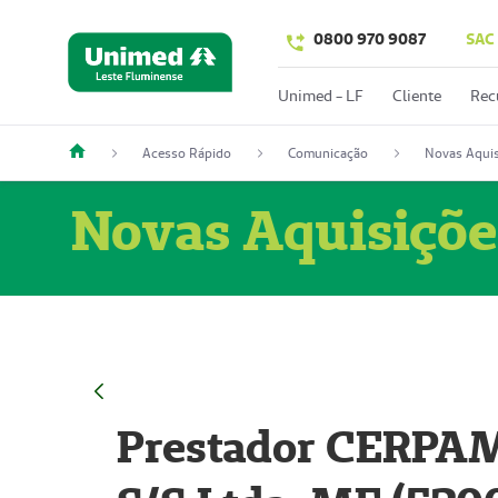
0800 970 9087
SAC
Unimed - LF
Cliente
Rec
Acesso Rápido
Comunicação
Novas Aquis
Novas Aquisiçõe
Prestador CERPAM 