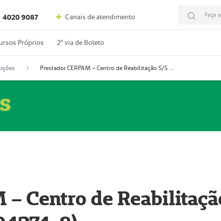
Faça s
Canais de atendimento
4020 9087
ursos Próprios
2º via de Boleto
ições
Prestador CERPAM – Centro de Reabilitação S/S Ltda-ME (52004274-8)
s
– Centro de Reabilitaçã