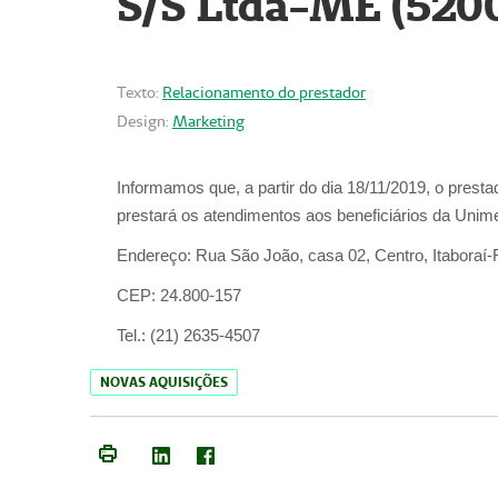
S/S Ltda-ME (520
Texto:
Relacionamento do prestador
Design:
Marketing
Informamos que, a partir do dia
18/11/2019
, o prest
prestará os atendimentos aos beneficiários da
Unime
Endereço:
Rua São João, casa 02, Centro, Itaboraí
CEP:
24.800-157
Tel.:
(21) 2635-4507
NOVAS AQUISIÇÕES