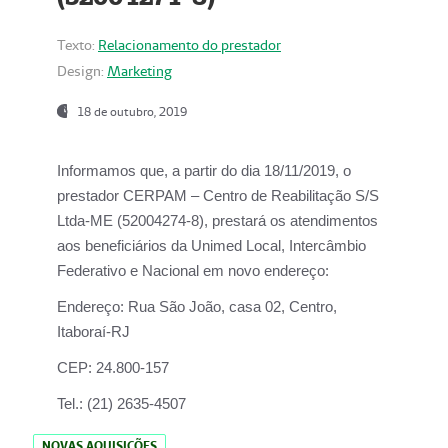
Texto:
Relacionamento do prestador
Design:
Marketing
18 de outubro, 2019
Informamos que, a partir do dia
18/11/2019
, o
prestador
CERPAM – Centro de Reabilitação S/S
Ltda-ME
(52004274-8), prestará os atendimentos
aos beneficiários da
Unimed Local, Intercâmbio
Federativo e Nacional
em novo endereço:
Endereço:
Rua São João, casa 02, Centro,
Itaboraí-RJ
CEP:
24.800-157
Tel.:
(21) 2635-4507
NOVAS AQUISIÇÕES