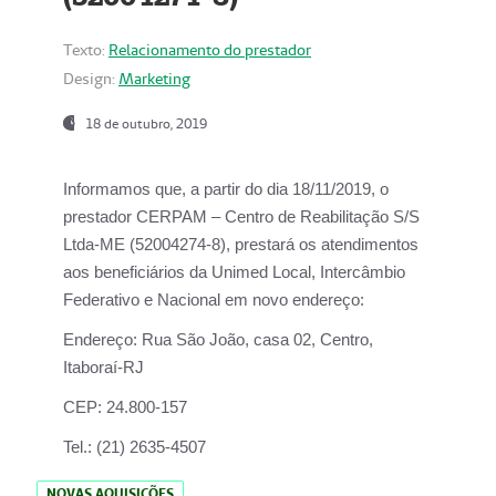
Texto:
Relacionamento do prestador
Design:
Marketing
18 de outubro, 2019
Informamos que, a partir do dia
18/11/2019
, o
prestador
CERPAM – Centro de Reabilitação S/S
Ltda-ME
(52004274-8), prestará os atendimentos
aos beneficiários da
Unimed Local, Intercâmbio
Federativo e Nacional
em novo endereço:
Endereço:
Rua São João, casa 02, Centro,
Itaboraí-RJ
CEP:
24.800-157
Tel.:
(21) 2635-4507
NOVAS AQUISIÇÕES