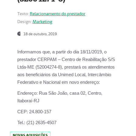
Texto:
Relacionamento do prestador
Design:
Marketing
18 de outubro, 2019
Informamos que, a partir do dia
18/11/2019
, o
prestador
CERPAM – Centro de Reabilitação S/S
Ltda-ME
(52004274-8), prestará os atendimentos
aos beneficiários da
Unimed Local, Intercâmbio
Federativo e Nacional
em novo endereço:
Endereço:
Rua São João, casa 02, Centro,
Itaboraí-RJ
CEP:
24.800-157
Tel.:
(21) 2635-4507
NOVAS AQUISIÇÕES