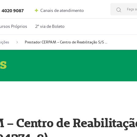
Faça s
Canais de atendimento
4020 9087
ursos Próprios
2º via de Boleto
ições
Prestador CERPAM – Centro de Reabilitação S/S Ltda-ME (52004274-8)
s
– Centro de Reabilitaçã