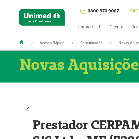
0800 970 9087
SAC
Unimed - LF
Cliente
Rec
Acesso Rápido
Comunicação
Novas Aquis
Novas Aquisiçõe
Prestador CERPAM 