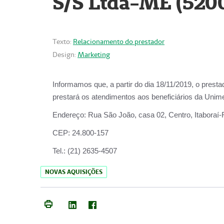
S/S Ltda-ME (520
Texto:
Relacionamento do prestador
Design:
Marketing
Informamos que, a partir do dia
18/11/2019
, o prest
prestará os atendimentos aos beneficiários da
Unime
Endereço:
Rua São João, casa 02, Centro, Itaboraí
CEP:
24.800-157
Tel.:
(21) 2635-4507
NOVAS AQUISIÇÕES