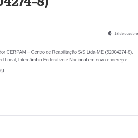
04274-8)
18 de outubro
ador
CERPAM – Centro de Reabilitação S/S Ltda-ME
(52004274-8),
d Local, Intercâmbio Federativo e Nacional
em novo endereço:
-RJ