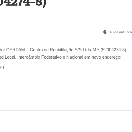
04274-8)
18 de outubro
ador
CERPAM – Centro de Reabilitação S/S Ltda-ME
(52004274-8),
d Local, Intercâmbio Federativo e Nacional
em novo endereço:
-RJ