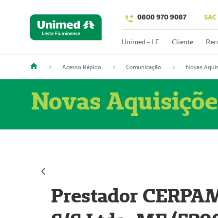
0800 970 9087
SAC
Unimed - LF
Cliente
Rec
Acesso Rápido
Comunicação
Novas Aquis
Novas Aquisiçõe
Prestador CERPAM 