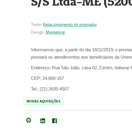
S/S Ltda-ME (520
Texto:
Relacionamento do prestador
Design:
Marketing
Informamos que, a partir do dia
18/11/2019
, o prest
prestará os atendimentos aos beneficiários da
Unime
Endereço:
Rua São João, casa 02, Centro, Itaboraí
CEP:
24.800-157
Tel.:
(21) 2635-4507
NOVAS AQUISIÇÕES