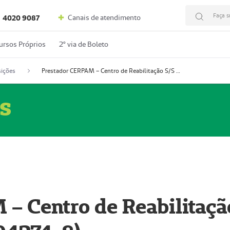
Faça s
Canais de atendimento
4020 9087
ursos Próprios
2º via de Boleto
ições
Prestador CERPAM – Centro de Reabilitação S/S Ltda-ME (52004274-8)
s
– Centro de Reabilitaçã